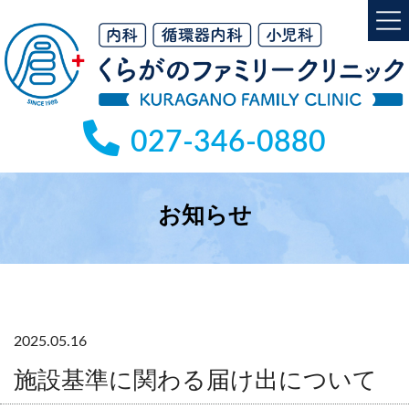
コ
ナ
ン
ビ
テ
ゲ
ン
ー
ツ
シ
へ
ョ
027-346-0880
ス
ン
キ
に
ッ
移
プ
動
お知らせ
2025.05.16
施設基準に関わる届け出について