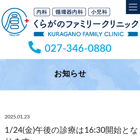
コ
ナ
ン
ビ
テ
ゲ
ン
ー
ツ
シ
へ
ョ
027-346-0880
ス
ン
キ
に
ッ
移
プ
動
お知らせ
2025.01.23
1/24(金)午後の診療は16:30開始とな