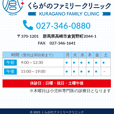
027-346-0880
〒370-1201 群馬県高崎市倉賀野町2044-1
FAX 027-346-1641
時間
月
火
水
木
金
土
（受付は30分前まで）
午前
9:00～12:30
●
●
●
●
●
●
午後
15:00～19:00
●
●
●
●
●
－
休診日：日曜・祝日・土曜午後
※木曜日は小児科専門医の診療日となります
© 2021 くらがのファミリークリニック