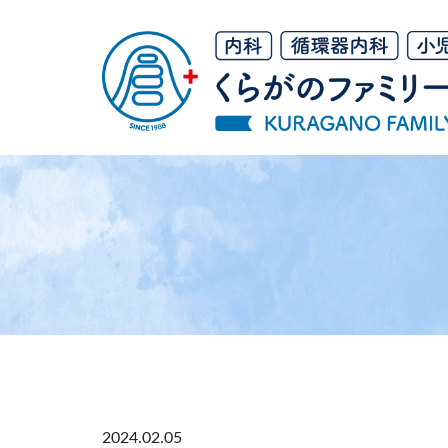
コ
ナ
ン
ビ
テ
ゲ
ン
ー
ツ
シ
へ
ョ
ス
ン
キ
に
ッ
移
プ
動
2024.02.05