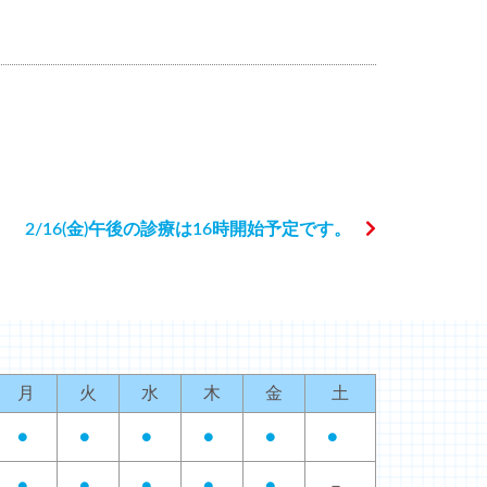
2/16(金)午後の診療は16時開始予定です。
月
火
水
木
金
土
●
●
●
●
●
●
●
●
●
●
●
－