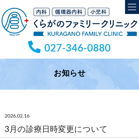
コ
ナ
ン
ビ
テ
ゲ
ン
ー
ツ
シ
へ
ョ
027-346-0880
ス
ン
キ
に
ッ
移
プ
動
お知らせ
2026.02.16
3月の診療日時変更について