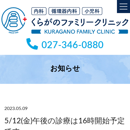
コ
ナ
ン
ビ
テ
ゲ
ン
ー
ツ
シ
へ
ョ
027-346-0880
ス
ン
キ
に
ッ
移
プ
動
お知らせ
2023.05.09
5/12(金)午後の診療は16時開始予定