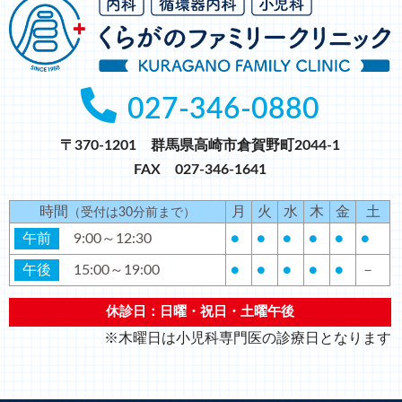
027-346-0880
〒370-1201 群馬県高崎市倉賀野町2044-1
FAX 027-346-1641
時間
月
火
水
木
金
土
（受付は30分前まで）
午前
9:00～12:30
●
●
●
●
●
●
午後
15:00～19:00
●
●
●
●
●
－
休診日：日曜・祝日・土曜午後
※木曜日は小児科専門医の診療日となります