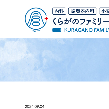
コ
ナ
ン
ビ
テ
ゲ
ン
ー
ツ
シ
へ
ョ
ス
ン
キ
に
ッ
移
プ
動
2024.09.04