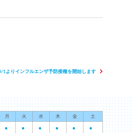
0/1よりインフルエンザ予防接種を開始します
月
火
水
木
金
土
●
●
●
●
●
●