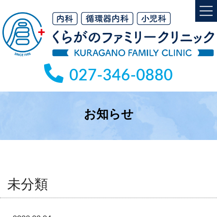
コ
ナ
ン
ビ
テ
ゲ
ン
ー
ツ
シ
へ
ョ
027-346-0880
ス
ン
キ
に
ッ
移
投
プ
動
お知らせ
稿
ナ
ビ
ゲ
ー
未分類
シ
ョ