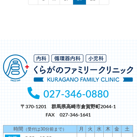
定
定
定
定
ペ
ペ
ペ
ペ
ー
ー
ー
ー
ジ
ジ
ジ
ジ
027-346-0880
〒370-1201 群馬県高崎市倉賀野町2044-1
FAX 027-346-1641
時間
月
火
水
木
金
土
（受付は30分前まで）