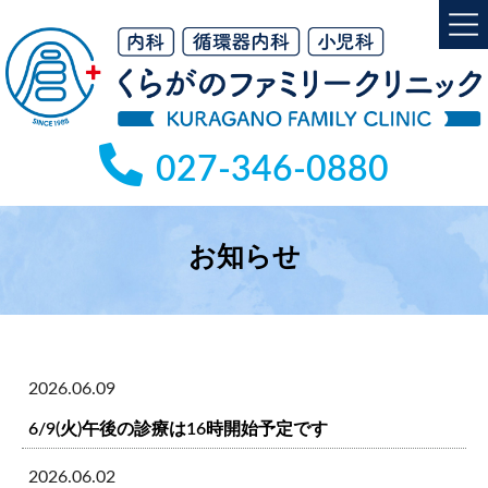
コ
ナ
ン
ビ
テ
ゲ
ン
ー
ツ
シ
へ
ョ
027-346-0880
ス
ン
キ
に
ッ
移
投
プ
動
お知らせ
稿
ナ
ビ
ゲ
2026.06.09
ー
シ
6/9(火)午後の診療は16時開始予定です
ョ
2026.06.02