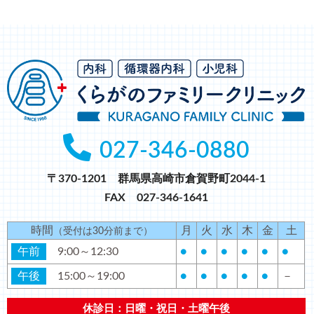
ジ
ジ
ジ
ジ
027-346-0880
〒370-1201 群馬県高崎市倉賀野町2044-1
FAX 027-346-1641
時間
月
火
水
木
金
土
（受付は30分前まで）
午前
9:00～12:30
●
●
●
●
●
●
午後
15:00～19:00
●
●
●
●
●
－
休診日：日曜・祝日・土曜午後