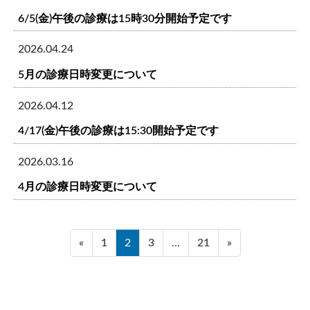
ン
6/5(金)午後の診療は15時30分開始予定です
2026.04.24
5月の診療日時変更について
2026.04.12
4/17(金)午後の診療は15:30開始予定です
2026.03.16
4月の診療日時変更について
固
固
固
固
«
1
2
3
…
21
»
定
定
定
定
ペ
ペ
ペ
ペ
ー
ー
ー
ー